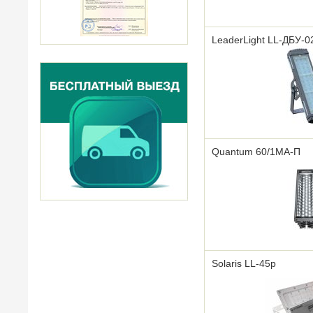
LeaderLight LL-ДБУ-0
Quantum 60/1МА-П
Solaris LL-45p