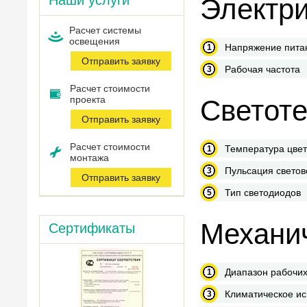
Наши услуги
Электри
Расчет системы
оcвещения
Напряжение пита
Отправить заявку
Рабочая частота
Расчет стоимости
проекта
Светоте
Отправить заявку
Расчет стоимости
Температура цве
монтажа
Пульсация светов
Отправить заявку
Тип светодиодов
Механич
Сертификаты
Диапазон рабочих
Климатическое и