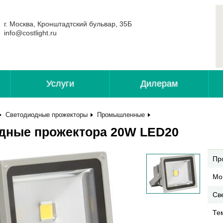
г. Москва, Кронштадтский бульвар, 35Б
info@costlight.ru
Услуги
Дилерам
Светодиодные прожекторы
Промышленные
дные прожектора 20W LED20
Пр
Мо
Све
Те