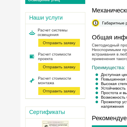
Механическ
Наши услуги
Габаритные 
Расчет системы
оcвещения
Общая инф
Отправить заявку
Светодиодный про
Неоспоримыми пре
Расчет стоимости
встраивания в лю
проекта
применения таког
Отправить заявку
Преимущества:
Доступная це
Расчет стоимости
Повышенная з
монтажа
Высокая степ
Устойчивость
Отправить заявку
Простота и в
Возможность 
Прожектор ус
напряжения
Сертификаты
Рекомендуе