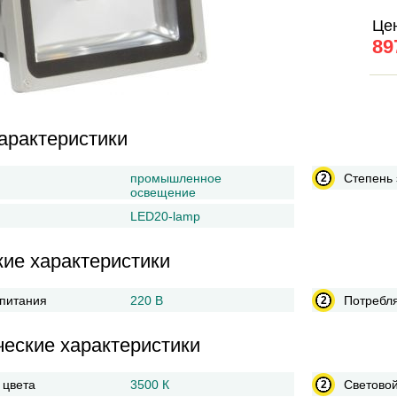
Це
89
арактеристики
промышленное
Степень
освещение
LED20-lamp
кие характеристики
питания
220 В
Потребл
ческие характеристики
 цвета
3500 К
Световой