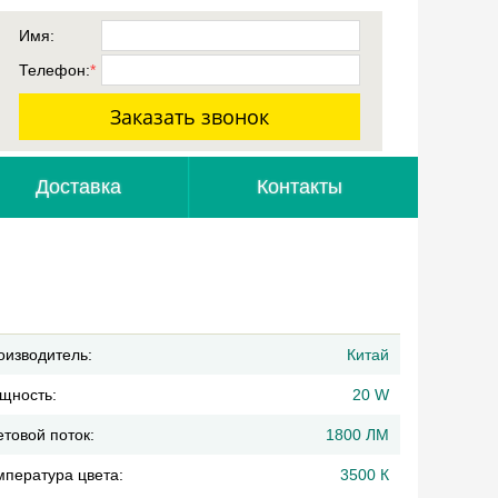
Имя:
Телефон:
*
Доставка
Контакты
оизводитель:
Китай
щность:
20 W
товой поток:
1800 ЛМ
мпература цвета:
3500 К