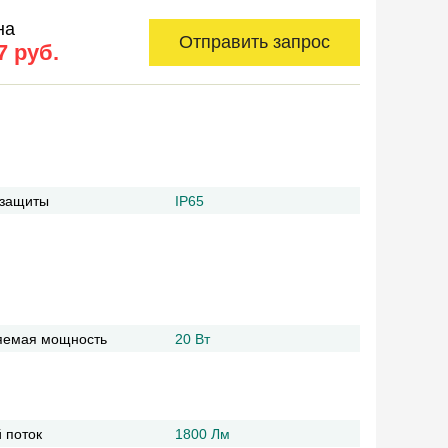
на
Отправить запрос
7 руб.
 защиты
IP65
яемая мощность
20 Вт
 поток
1800 Лм