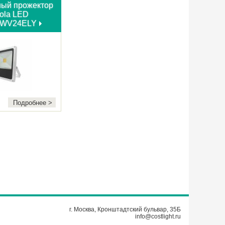
ный прожектор
cola LED
PWV24ELY
Подробнее >
г. Москва, Кронштадтский бульвар, 35Б
info@costlight.ru