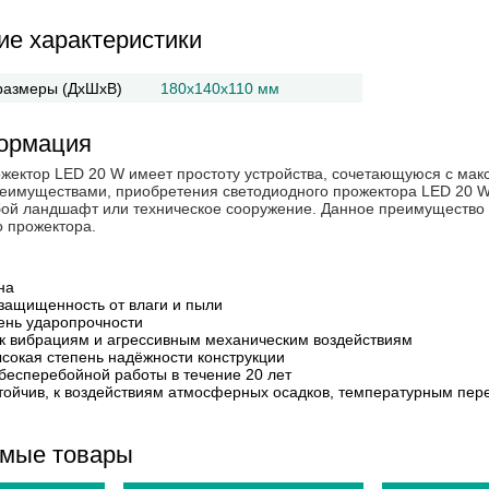
ие характеристики
размеры (ДхШхВ)
180х140х110 мм
ормация
жектор LED 20 W имеет простоту устройства, сочетающуюся с ма
имуществами, приобретения светодиодного прожектора LED 20 W,
бой ландшафт или техническое сооружение. Данное преимущество
о прожектора.
на
ащищенность от влаги и пыли
ень ударопрочности
 к вибрациям и агрессивным механическим воздействиям
ысокая степень надёжности конструкции
бесперебойной работы в течение 20 лет
тойчив, к воздействиям атмосферных осадков, температурным пе
мые товары