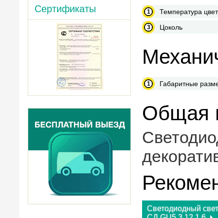
Сертификаты
Температура цве
Цоколь
Механич
Габаритные разм
Общая 
Cветодио
декорати
Рекоме
Светодиодный све
СД GU5,3 12 1,6