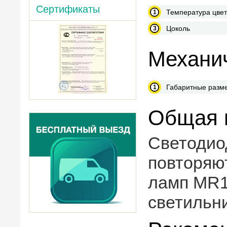
Сертификаты
Температура цве
Цоколь
Механич
Габаритные разм
Общая 
Светодио
повторяю
ламп MR1
светильни