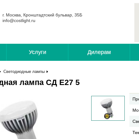
г. Москва, Кронштадтский бульвар, 35Б
info@costlight.ru
Услуги
Дилерам
Светодиодные лампы
дная лампа СД Е27 5
Пр
Мо
Све
Те