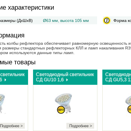
ие характеристики
размеры (ДхШхВ)
Ø63 мм, высота 105 мм
Форма к
ормация
сть колбы рефлектора обеспечивает равномерную освещенность и 
и размеры стандартных рефлекторных КЛЛ и ламп накаливания R39
тором используются данные типы ламп.
мые товары
светильник
Светодиодный светильник
Светодиодн
,6
СД GU10 1,6
СД GU5,3 1
Подробнее >
Подробнее >