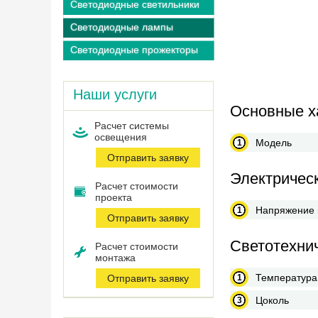
Светодиодные светильники
Светодиодные лампы
Светодиодные прожекторы
Наши услуги
Основные х
Расчет системы
оcвещения
Модель
Отправить заявку
Электричес
Расчет стоимости
проекта
Напряжение 
Отправить заявку
Светотехни
Расчет стоимости
монтажа
Температура
Отправить заявку
Цоколь