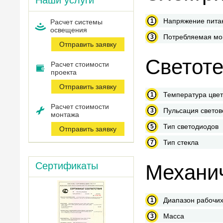
Наши услуги
Напряжение пита
Расчет системы
оcвещения
Потребляемая мо
Отправить заявку
Светоте
Расчет стоимости
проекта
Отправить заявку
Температура цве
Расчет стоимости
Пульсация светов
монтажа
Тип светодиодов
Отправить заявку
Тип стекла
Сертификаты
Механич
Диапазон рабочих
Масса