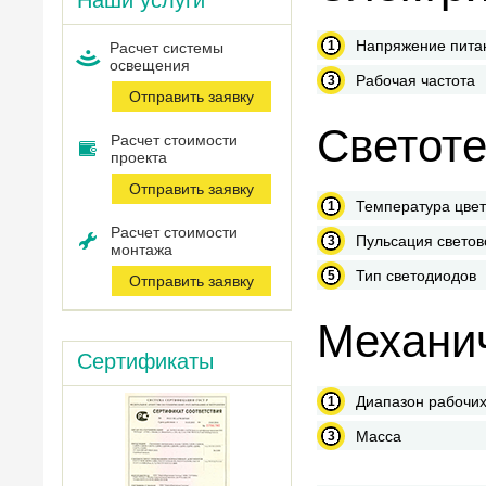
Наши услуги
Напряжение пита
Расчет системы
оcвещения
Рабочая частота
Отправить заявку
Светоте
Расчет стоимости
проекта
Отправить заявку
Температура цве
Расчет стоимости
Пульсация светов
монтажа
Тип светодиодов
Отправить заявку
Механич
Сертификаты
Диапазон рабочих
Масса