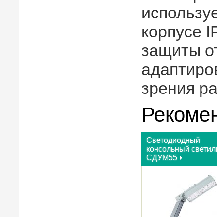
использу
корпусе 
защиты от
адаптиров
зрения р
Рекоме
Светодиодный
консольный светил
СДУМ55