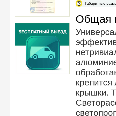
Габаритные разм
Общая 
Универса
эффектив
нетривиа
алюминие
обработа
крепится 
крышки. 
Светорас
светопро