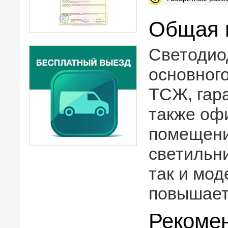
Общая 
Светодио
основног
ТСЖ, гара
также офи
помещени
светильн
так и мод
повышает
Рекоме