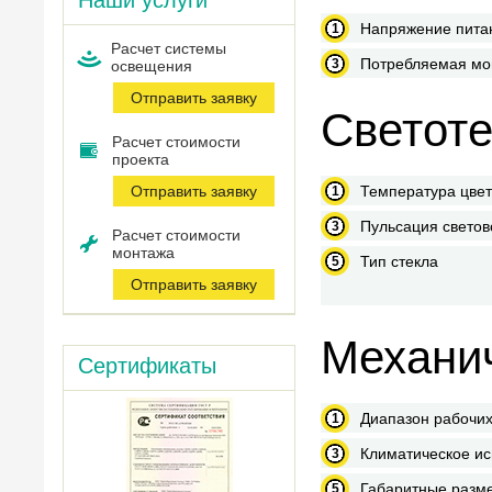
Наши услуги
Напряжение пита
Расчет системы
Потребляемая мо
оcвещения
Отправить заявку
Светоте
Расчет стоимости
проекта
Отправить заявку
Температура цве
Пульсация светов
Расчет стоимости
монтажа
Тип стекла
Отправить заявку
Механич
Сертификаты
Диапазон рабочих
Климатическое и
Габаритные разм