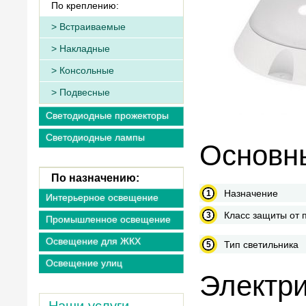
По креплению:
Встраиваемые
Накладные
Консольные
Подвесные
Светодиодные прожекторы
Светодиодные лампы
Основны
По назначению:
Назначение
Интерьерное освещение
Класс защиты от 
Промышленное освещение
Освещение для ЖКХ
Тип светильника
Освещение улиц
Электри